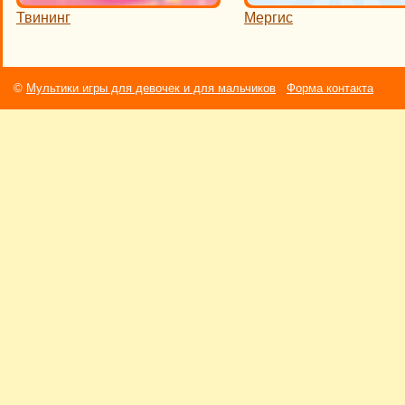
Твининг
Мергис
©
Мультики игры для девочек и для мальчиков
Форма контакта