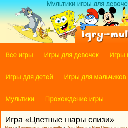
Мультики игры для девоче
Все игры
Игры для девочек
Игры 
Игры для детей
Игры для мальчиков
Мультики
Прохождение игры
Игра «Цветные шары слизи»
Игры
>
Бесплатные игры онлайн
>
Игры Новые
>
Игра Цветные шары 