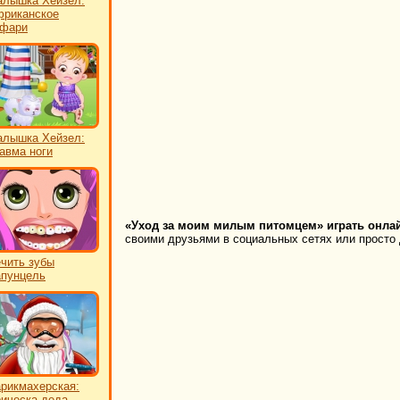
лышка Хейзел:
риканское
афари
лышка Хейзел:
авма ноги
«Уход за моим милым питомцем» играть онлай
своими друзьями в социальных сетях или просто 
чить зубы
пунцель
рикмахерская:
ическа деда