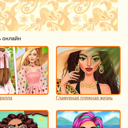
ь онлайн
релла
Гламурная пляжная жизнь