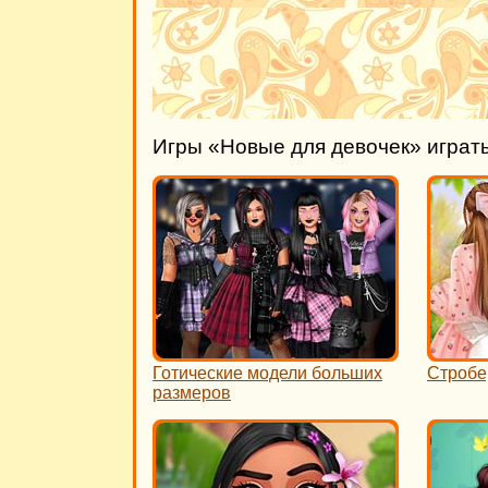
Игры «Новые для девочек» играт
Готические модели больших
Стробе
размеров