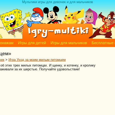
Мультики игры для девочек и для мальчиков
сонажам
Игры для детей
Игры для мальчиков
Бесплатные 
мцем»
чек
>
Игра Уход за моим милым питомцем
об этих трех милых питомцах. И щенку, и котенку, и кролику
хаживали за их шерстью. Получайте удовольствие!