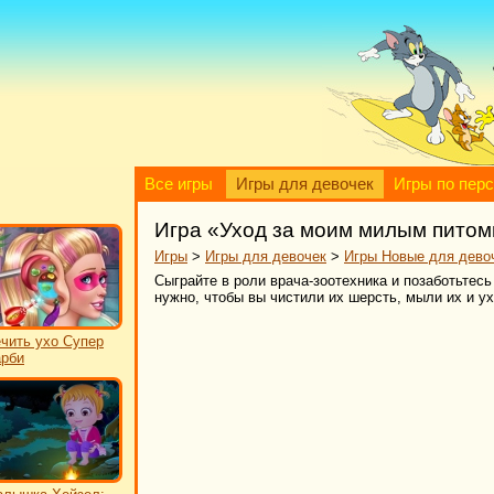
Все игры
Игры для девочек
Игры по пер
Игра «Уход за моим милым пито
Игры
>
Игры для девочек
>
Игры Новые для дево
Сыграйте в роли врача-зоотехника и позаботьтесь 
нужно, чтобы вы чистили их шерсть, мыли их и у
чить ухо Супер
рби