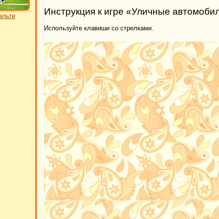
Инструкция к игре «Уличные автомоби
альти
Используйте клавиши со стрелками.