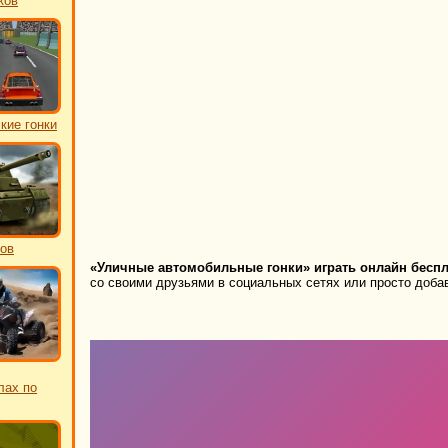
ков
кие гонки
ков
«Уличные автомобильные гонки» играть онлайн беспл
со своими друзьями в социальных сетях или просто добав
лах по