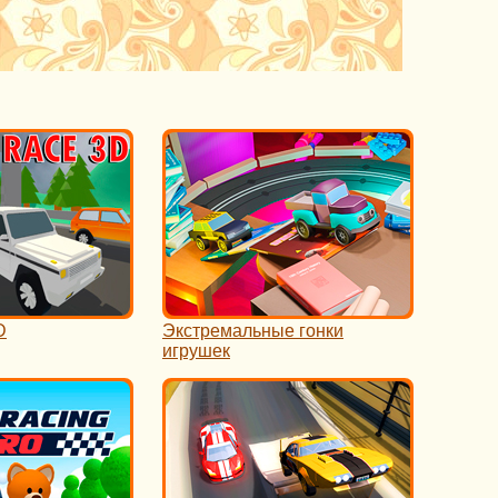
D
Экстремальные гонки
игрушек