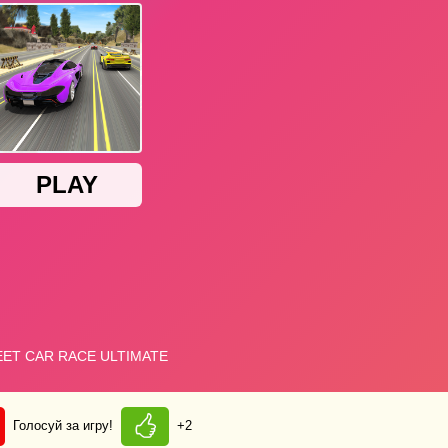
Голосуй за игру!
+2