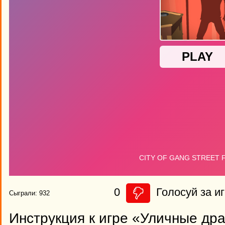
0
Голосуй за иг
Сыграли: 932
Инструкция к игре «Уличные др