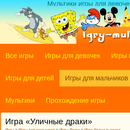
Мультики игры для девоче
Все игры
Игры для девочек
Игры 
Игры для детей
Игры для мальчиков
Мультики
Прохождение игры
Игра «Уличные драки»
Игры
>
Игры для мальчиков
>
Игры Драки
>
Игра Уличные драки