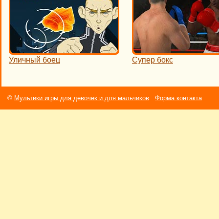
Уличный боец
Супер бокс
©
Мультики игры для девочек и для мальчиков
Форма контакта