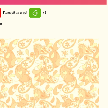
Голосуй за игру!
+1
ц»