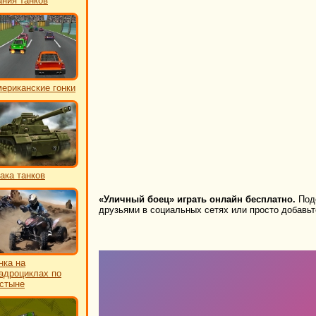
ния танков
ериканские гонки
ака танков
«Уличный боец» играть онлайн бесплатно.
Поде
друзьями в социальных сетях или просто добавьте
нка на
адроциклах по
стыне