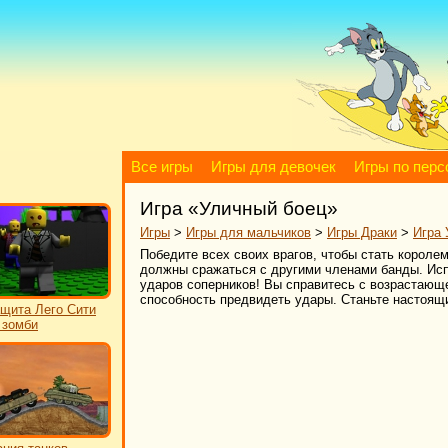
Все игры
Игры для девочек
Игры по пер
Игра «Уличный боец»
Игры
>
Игры для мальчиков
>
Игры Драки
>
Игра 
Победите всех своих врагов, чтобы стать королем
должны сражаться с другими членами банды. Испол
ударов соперников! Вы справитесь с возрастающ
способность предвидеть удары. Станьте настоящи
щита Лего Сити
 зомби