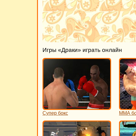
Игры «Драки» играть онлайн
Супер бокс
ММА б