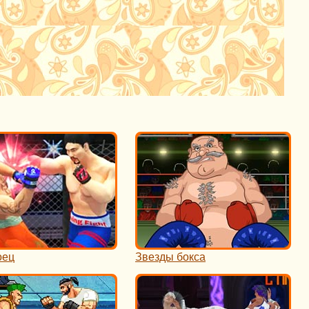
оец
Звезды бокса