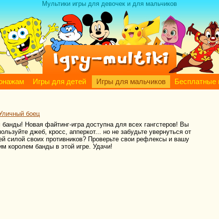
Мультики игры для девочек и для мальчиков
сонажам
Игры для детей
Игры для мальчиков
Бесплатные 
Уличный боец
 банды! Новая файтинг-игра доступна для всех гангстеров! Вы
ьзуйте джеб, кросс, апперкот... но не забудьте увернуться от
ей силой своих противников? Проверьте свои рефлексы и вашу
м королем банды в этой игре. Удачи!