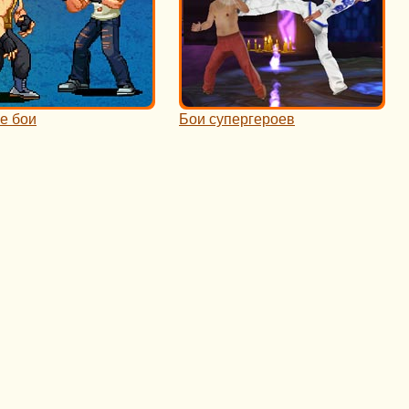
е бои
Бои супергероев