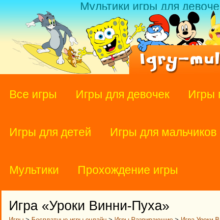
Мультики игры для девоче
Все игры
Игры для девочек
Игры 
Игры для детей
Игры для мальчиков
Мультики
Прохождение игры
Игра «Уроки Винни-Пуха»
Игры
>
Бесплатные игры онлайн
>
Игры Развивающие
>
Игра Уроки 