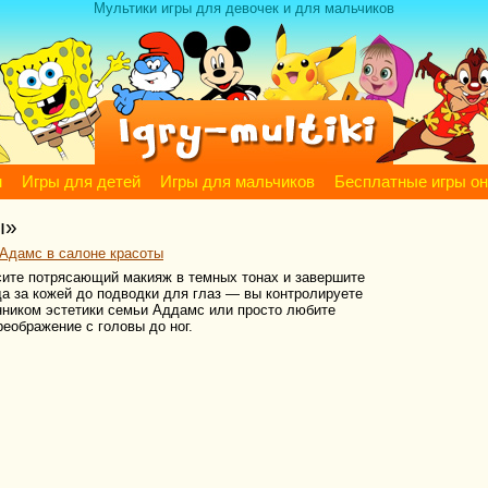
Мультики игры для девочек и для мальчиков
м
Игры для детей
Игры для мальчиков
Бесплатные игры о
ы»
Адамс в салоне красоты
сите потрясающий макияж в темных тонах и завершите
да за кожей до подводки для глаз — вы контролируете
нником эстетики семьи Аддамс или просто любите
реображение с головы до ног.