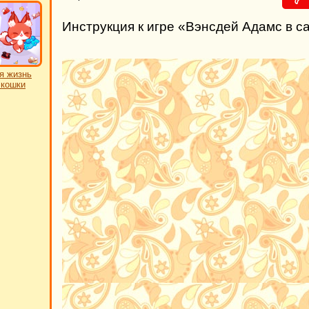
Инструкция к игре «Вэнсдей Адамс в с
я жизнь
 кошки