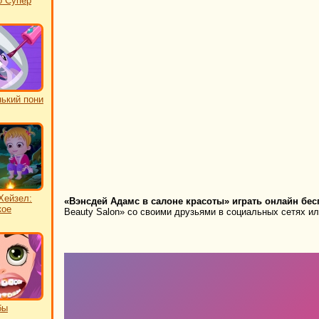
о Супер
ький пони
Хейзел:
«Вэнсдей Адамс в салоне красоты» играть онлайн бес
кое
Beauty Salon» со своими друзьями в социальных сетях ил
бы
ь