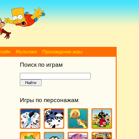
нлайн
Мультики
Прохождение игры
Поиск по играм
Игры по персонажам