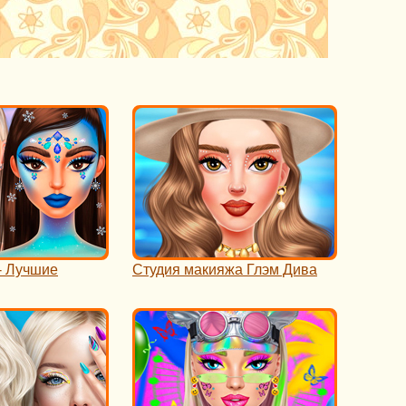
- Лучшие
Студия макияжа Глэм Дива