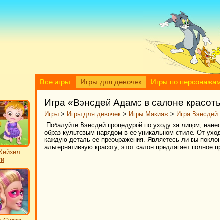
Все игры
Игры для девочек
Игры по персонажа
Игра «Вэнсдей Адамс в салоне красот
Игры
>
Игры для девочек
>
Игры Макияж
>
Игра Вэнсдей 
Побалуйте Вэнсдей процедурой по уходу за лицом, нане
образ культовым нарядом в ее уникальном стиле. От ухо
каждую деталь ее преображения. Являетесь ли вы покло
альтернативную красоту, этот салон предлагает полное п
Хейзел:
ги