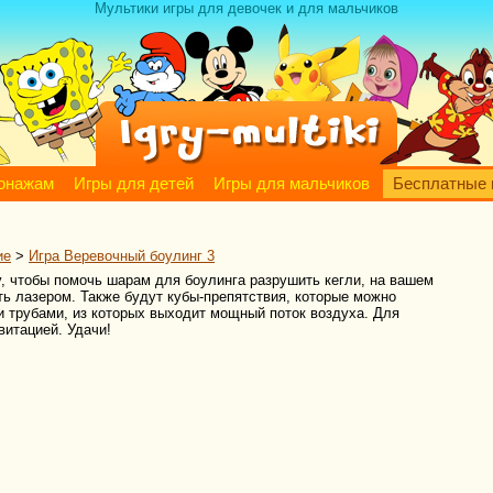
Мультики игры для девочек и для мальчиков
сонажам
Игры для детей
Игры для мальчиков
Бесплатные 
ие
>
Игра Веревочный боулинг 3
ку, чтобы помочь шарам для боулинга разрушить кегли, на вашем
ть лазером. Также будут кубы-препятствия, которые можно
 трубами, из которых выходит мощный поток воздуха. Для
витацией. Удачи!