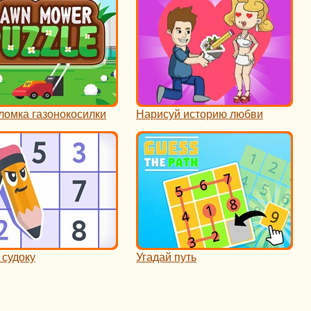
ломка газонокосилки
Нарисуй историю любви
 судоку
Угадай путь