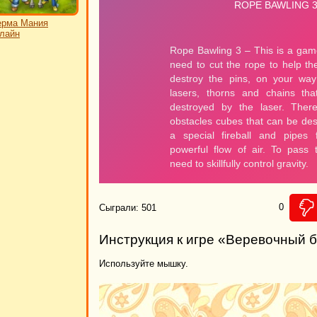
ерма Мания
лайн
0
Сыграли: 501
Инструкция к игре «Веревочный б
Используйте мышку.