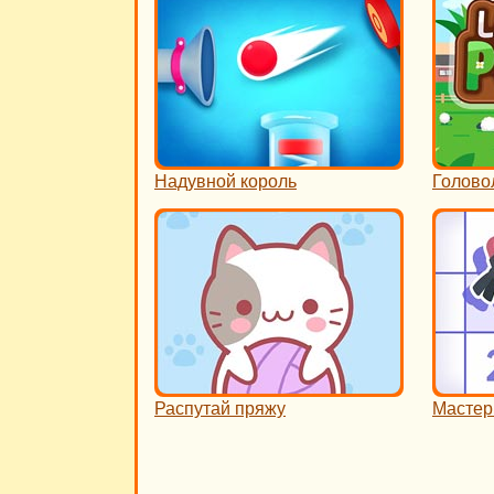
Надувной король
Голово
Распутай пряжу
Мастер