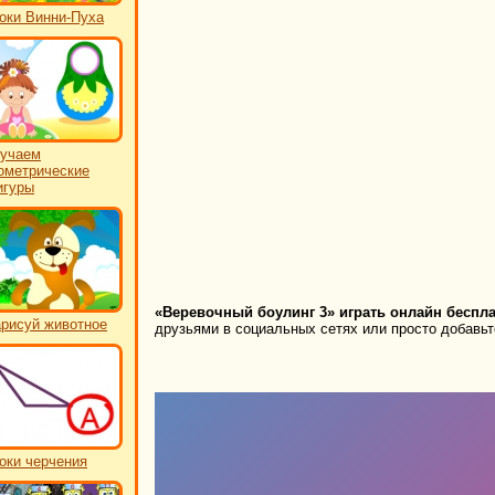
оки Винни-Пуха
учаем
ометрические
игуры
«Веревочный боулинг 3» играть онлайн беспла
рисуй животное
друзьями в социальных сетях или просто добавьте
оки черчения