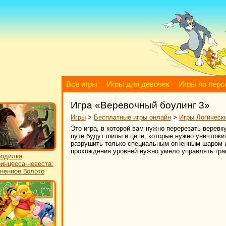
Все игры
Игры для девочек
Игры по пер
Игра «Веревочный боулинг 3»
Игры
>
Бесплатные игры онлайн
>
Игры Логическ
Это игра, в которой вам нужно перерезать верев
пути будут шипы и цепи, которые нужно уничтожи
разрушить только специальным огненным шаром и
прохождения уровней нужно умело управлять гра
одилка
инцесса-невеста:
ненное болото