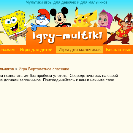
Мультики игры для девочек и для мальчиков
сонажам
Игры для детей
Игры для мальчиков
Бесплатные 
льчиков
>
Игра Вертолетное спасение
ем позволить им без проблем улететь. Сосредоточьтесь на своей
не догнали заложников. Присоединяйтесь к нам и начните свое