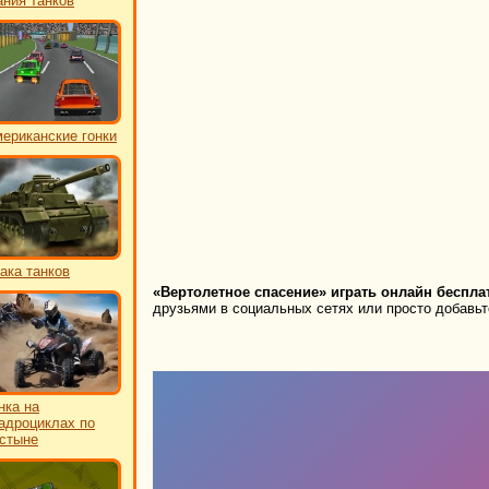
ния танков
ериканские гонки
ака танков
«Вертолетное спасение» играть онлайн беспла
друзьями в социальных сетях или просто добавьте
нка на
адроциклах по
стыне