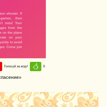
Голосуй за игру!
0
 спасение»