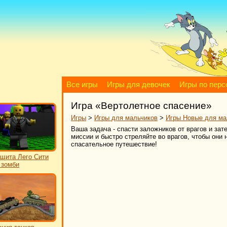
Все игры
Игры для девочек
Игры по пер
Игра «Вертолетное спасение»
Игры
>
Игры для мальчиков
>
Игры Новые для ма
Ваша задача - спасти заложников от врагов и зат
миссии и быстро стреляйте во врагов, чтобы они 
спасательное путешествие!
щита Лего Сити
 зомби