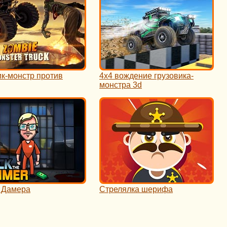
ик-монстр против
4x4 вождение грузовика-
монстра 3d
 Дамера
Стрелялка шерифа