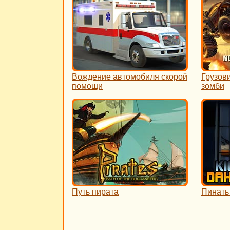
Вождение автомобиля скорой
Грузов
помощи
зомби
Путь пирата
Пинать