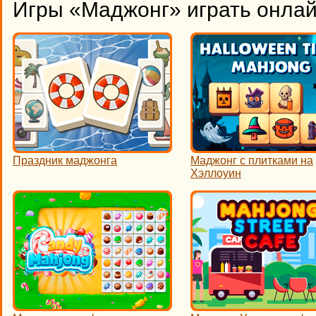
Игры «Маджонг» играть онла
Праздник маджонга
Маджонг с плитками на
Хэллоуин