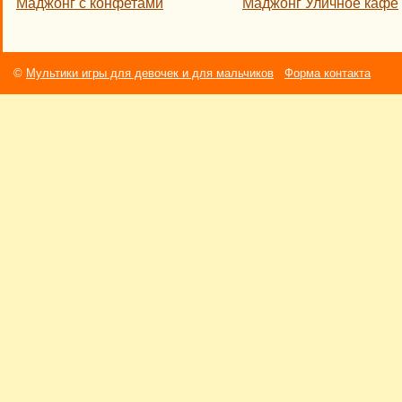
Маджонг с конфетами
Маджонг Уличное кафе
©
Мультики игры для девочек и для мальчиков
Форма контакта