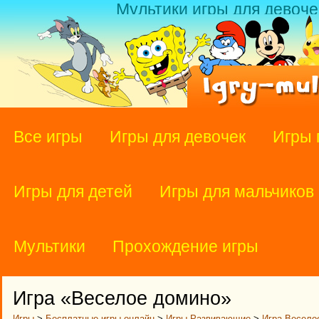
Мультики игры для девоче
Все игры
Игры для девочек
Игры 
Игры для детей
Игры для мальчиков
Мультики
Прохождение игры
Игра «Веселое домино»
Игры
>
Бесплатные игры онлайн
>
Игры Развивающие
>
Игра Весело