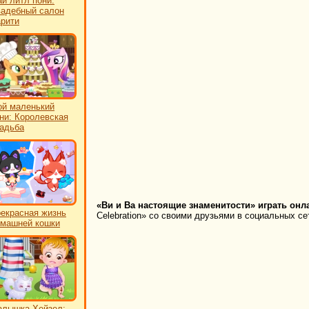
й литл пони:
адебный салон
рити
й маленький
ни: Королевская
адьба
«Ви и Ва настоящие знаменитости» играть онл
екрасная жизнь
Celebration» со своими друзьями в социальных се
машней кошки
лышка Хейзел: