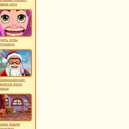
авма ноги
чить зубы
пунцель
рикмахерская:
ическа деда
роза
орка башни
пунцель