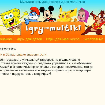
Мультики игры для девочек и для мальчиков
сонажам
Игры для детей
Игры для мальчиков
Бесплатные 
итости»
Ви и Ва настоящие знаменитости
бят создавать уникальный гардероб, но и удивительно
в станет помочь каждой из подружек управиться с излюбленным
узыкой и многие иные приключения, которые, несомненно, станут
е правильно выполнить все задачи из флеш игры, и тогда игры
итивом и подружитесь с модницами!