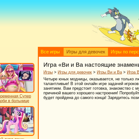
Все игры
Игры для девочек
Игры по пер
Игра «Ви и Ва настоящие знамен
Игры
>
Игры для девочек
>
Игры Ви и Ва
>
Игра 
Четыре юных модницы, оказывается, не только лю
талантливые! В этой онлайн игре задачей игроко
занятием. Вам предстоит готовка, знакомство с м
причиной вашего хорошего настроения! Попробуйт
ременная Супер
будет пройдена до самого конца! Зарядитесь поз
рби в больнице