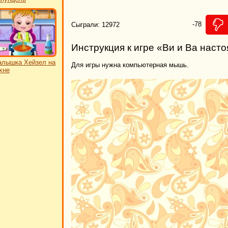
-78
Сыграли: 12972
Инструкция к игре «Ви и Ва наст
лышка Хейзел на
Для игры нужна компьютерная мышь.
хне