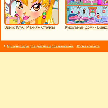
Винкс Клуб: Макияж Стеллы
Кукольный домик Винкс
©
Мультики игры для девочек и для мальчиков
Форма контакта