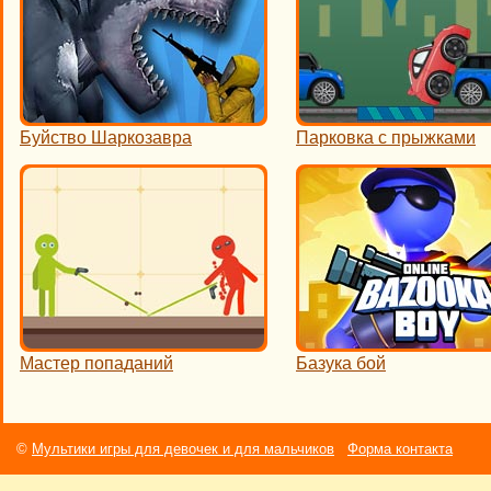
Буйство Шаркозавра
Парковка с прыжками
Мастер попаданий
Базука бой
©
Мультики игры для девочек и для мальчиков
Форма контакта