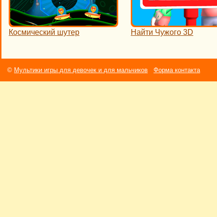
Космический шутер
Найти Чужого 3D
©
Мультики игры для девочек и для мальчиков
Форма контакта