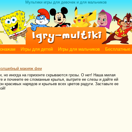
Мультики игры для девочек и для мальчиков
сонажам
Игры для детей
Игры для мальчиков
Бесплатные 
Волшебный макияж феи
, но иногда на горизонте скрываются грозы. О нет! Наша милая
е и почините ее сломанные крылья, вытрите ее слезы и дайте ей
н красивых нарядов и крыльев всех цветов радуги. Заставьте ее
ой!