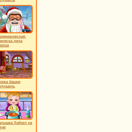
рикмахерская:
ическа деда
роза
орка башни
пунцель
лышка Хейзел на
хне