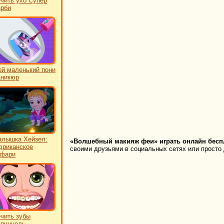
чить ухо Супер
рби
й маленький пони
аникюр
лышка Хейзел:
«Волшебный макияж феи» играть онлайн бесп
риканское
своими друзьями в социальных сетях или просто 
афари
чить зубы
пунцель