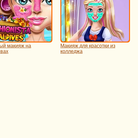
ый макияж на
Макияж для красотки из
вах
колледжа