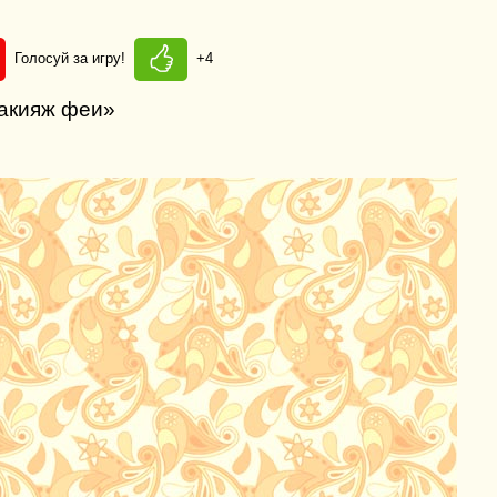
Голосуй за игру!
+4
макияж феи»