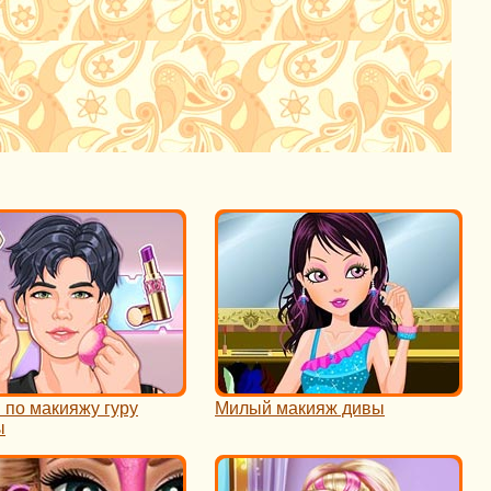
 по макияжу гуру
Милый макияж дивы
ы