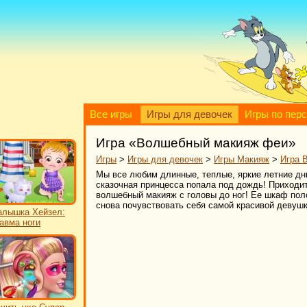
Все игры
Игры для девочек
Игры по пер
Игра «Волшебный макияж феи»
Игры
>
Игры для девочек
>
Игры Макияж
>
Игра 
Мы все любим длинные, теплые, яркие летние дни
сказочная принцесса попала под дождь! Приходит
волшебный макияж с головы до ног! Ее шкаф поло
снова почувствовать себя самой красивой девушк
лышка Хейзел:
авма ноги