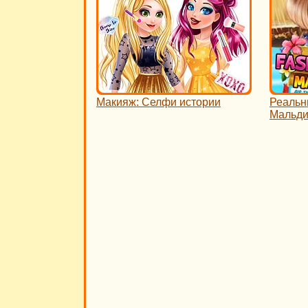
Макияж: Селфи истории
Реальн
Мальди