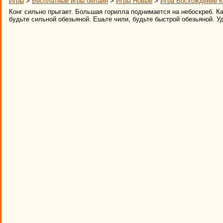
Игры
>
Бесплатные игры онлайн
>
Игры Новые
>
Игра Восхождение К
Конг сильно прыгает. Большая горилла поднимается на небоскреб. К
будьте сильной обезьяной. Ешьте чили, будьте быстрой обезьяной. У