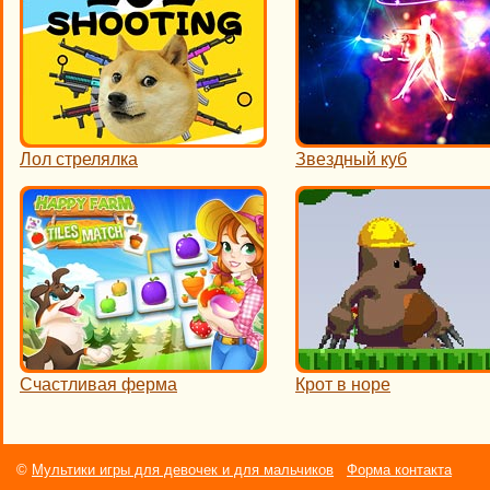
Лол стрелялка
Звездный куб
Счастливая ферма
Крот в норе
©
Мультики игры для девочек и для мальчиков
Форма контакта