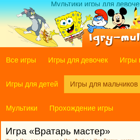
Мультики игры для девоче
Все игры
Игры для девочек
Игры 
Игры для детей
Игры для мальчиков
Мультики
Прохождение игры
Игра «Вратарь мастер»