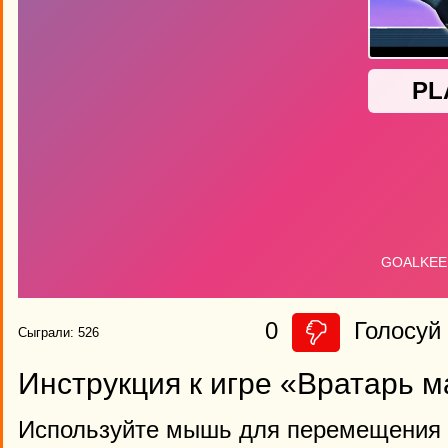
0
Голосуй 
Сыграли: 526
Инструкция к игре «Вратарь м
Используйте мышь для перемещения 