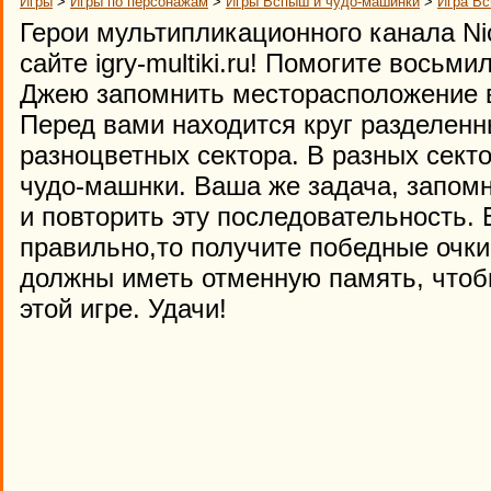
Игры
>
Игры по персонажам
>
Игры Вспыш и чудо-машинки
>
Игра Вс
Герои мультипликационного канала Ni
сайте igry-multiki.ru! Помогите восьм
Джею запомнить месторасположение 
Перед вами находится круг разделенн
разноцветных сектора. В разных сект
чудо-машнки. Ваша же задача, запом
и повторить эту последовательность. 
правильно,то получите победные очки
должны иметь отменную память, чтоб
этой игре. Удачи!