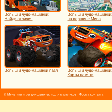
Вспыш и чудо-машинки:
Вспыш и чудо-машинки:
Найди отличия
на вершине Мира
Вспыш и чудо-машинки пазл
Вспыш и чудо-машинки
Карты памяти
©
Мультики игры для девочек и для мальчиков
Форма контакта