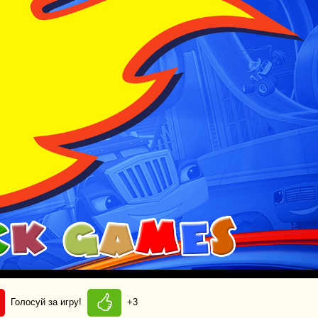
Голосуй за игру!
+3