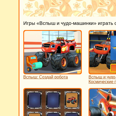
Игры «Вспыш и чудо-машинки» играть 
Вспыш: Создай робота
Вспыш и чудо
Космические 