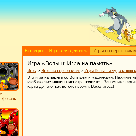
Все игры
Игры для девочек
Игры по персонажа
Игра «Вспыш: Игра на память»
Игры
>
Игры по персонажам
>
Игры Вспыш и чудо-машинк
Это игра на память со Вспышем и машинками. Нажмите на 
изображение машины-монстра появится. Запомните картинк
карты до того, как истечет время. Веселитесь!
я
: Уровень