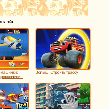
онлайн
-машинки:
Вспыш: Строить трассу
приключения