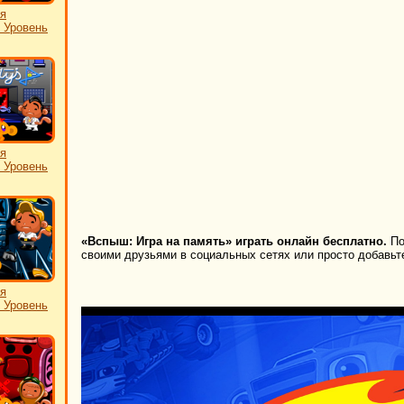
я
: Уровень
я
: Уровень
«Вспыш: Игра на память» играть онлайн бесплатно.
По
своими друзьями в социальных сетях или просто добавьте
я
: Уровень