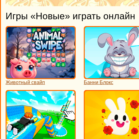
Игры «Новые» играть онлайн
Животный свайп
Банни Блокс