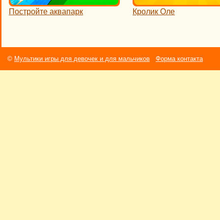
Постройте аквапарк
Кролик Оле
©
Мультики игры для девочек и для мальчиков
Форма контакта