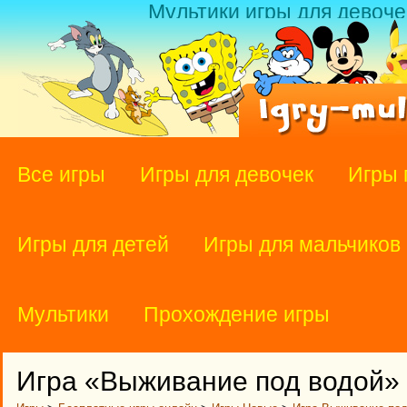
Мультики игры для девоче
Все игры
Игры для девочек
Игры 
Игры для детей
Игры для мальчиков
Мультики
Прохождение игры
Игра «Выживание под водой»