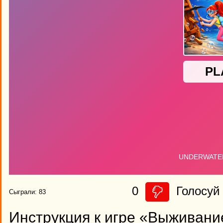
0
Голосуй 
Сыграли: 83
Инструкция к игре «Выживани