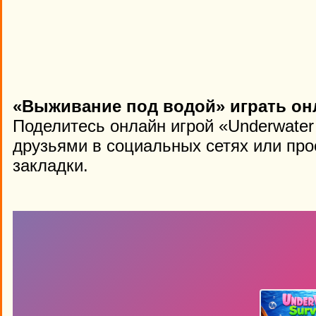
«Выживание под водой» играть он
Поделитесь онлайн игрой «Underwater 
друзьями в социальных сетях или про
закладки.