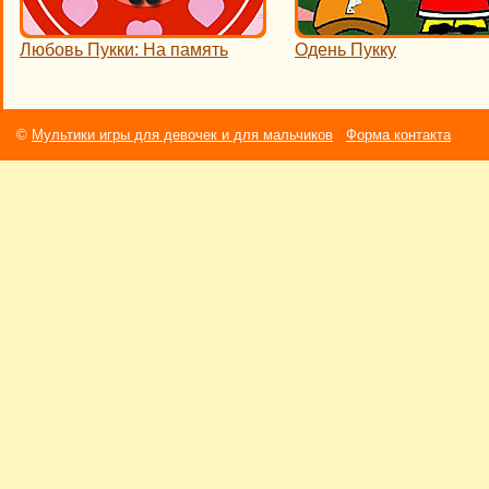
Любовь Пукки: На память
Одень Пукку
©
Мультики игры для девочек и для мальчиков
Форма контакта