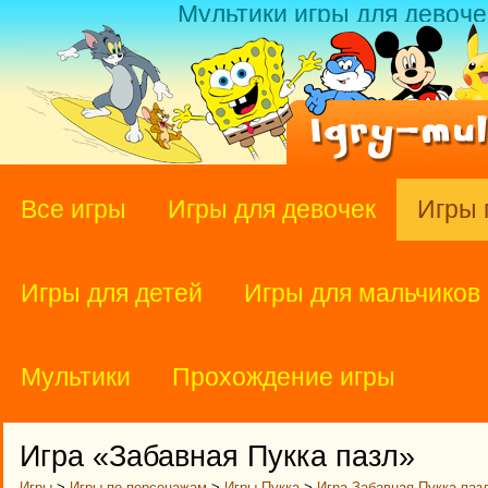
Мультики игры для девоче
Все игры
Игры для девочек
Игры 
Игры для детей
Игры для мальчиков
Мультики
Прохождение игры
Игра «Забавная Пукка пазл»
Игры
>
Игры по персонажам
>
Игры Пукка
>
Игра Забавная Пукка паз