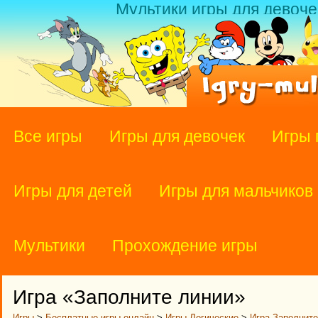
Мультики игры для девоче
Все игры
Игры для девочек
Игры 
Игры для детей
Игры для мальчиков
Мультики
Прохождение игры
Игра «Заполните линии»
Игры
>
Бесплатные игры онлайн
>
Игры Логические
>
Игра Заполните