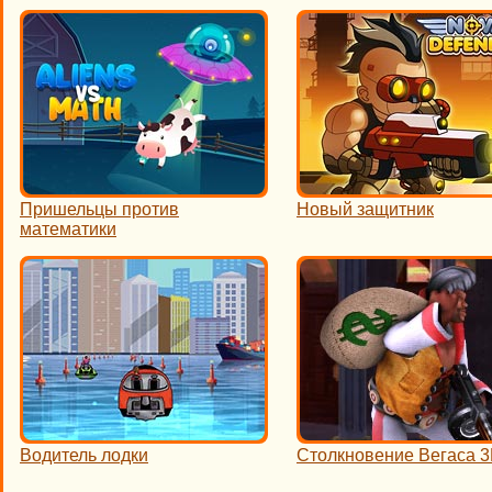
Пришельцы против
Новый защитник
математики
Водитель лодки
Столкновение Вегаса 