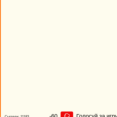
-60
Голосуй за игру
Сыграли: 11183