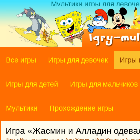
Мультики игры для девоче
Все игры
Игры для девочек
Игры 
Игры для детей
Игры для мальчиков
Мультики
Прохождение игры
Игра «Жасмин и Алладин одева
Игры
>
Игры по персонажам
>
Игры Жасмин
>
Игра Жасмин и Аллади