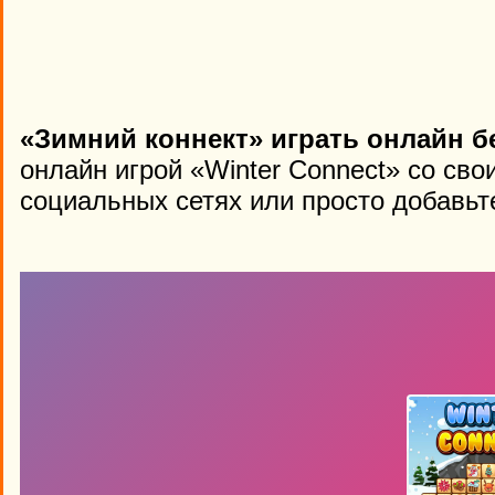
«Зимний коннект» играть онлайн б
онлайн игрой «Winter Connect» со сво
социальных сетях или просто добавьте