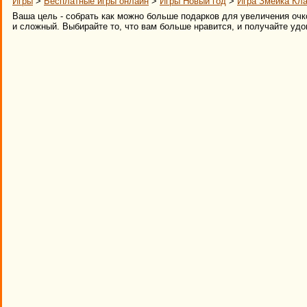
Игры
>
Бесплатные игры онлайн
>
Игры Новый год
>
Игра Змейка Кл
Ваша цель - собрать как можно больше подарков для увеличения очк
и сложный. Выбирайте то, что вам больше нравится, и получайте удо