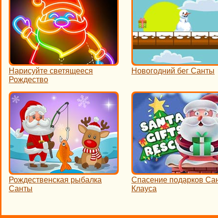
Нарисуйте светящееся
Новогодний бег Санты
Рождество
Рождественская рыбалка
Спасение подарков Са
Санты
Клауса