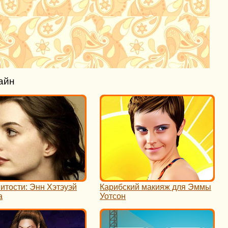
айн
итости: Энн Хэтэуэй
Карибский макияж для Эммы
а
Уотсон