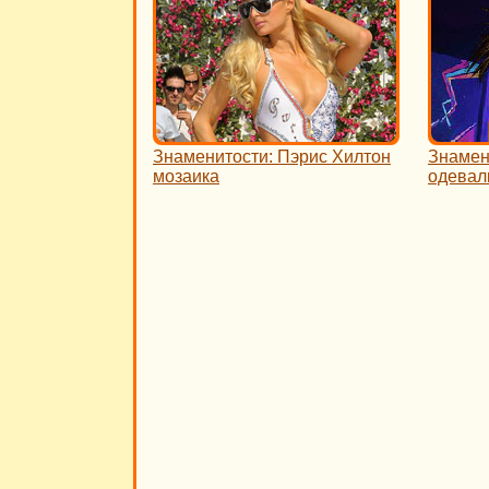
Знаменитости: Пэрис Хилтон
Знамен
мозаика
одевал