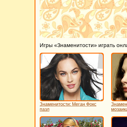
Игры «Знаменитости» играть онл
Знаменитости: Меган Фокс
Знамен
пазл
мозаик