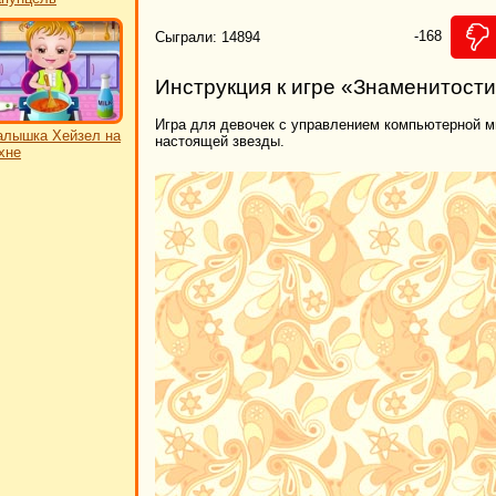
-168
Сыграли: 14894
Инструкция к игре «Знаменитост
Игра для девочек с управлением компьютерной м
лышка Хейзел на
настоящей звезды.
хне