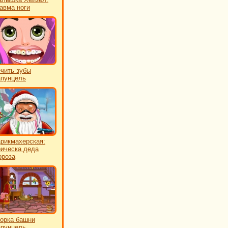
авма ноги
чить зубы
пунцель
рикмахерская:
ическа деда
роза
орка башни
пунцель