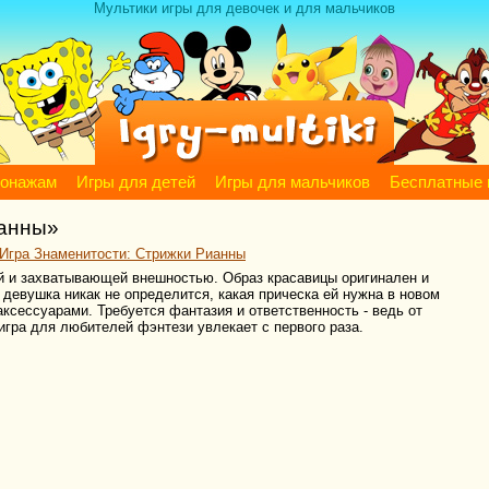
Мультики игры для девочек и для мальчиков
сонажам
Игры для детей
Игры для мальчиков
Бесплатные 
ианны»
Игра Знаменитости: Стрижки Рианны
й и захватывающей внешностью. Образ красавицы оригинален и
 девушка никак не определится, какая прическа ей нужна в новом
аксессуарами. Требуется фантазия и ответственность - ведь от
гра для любителей фэнтези увлекает с первого раза.