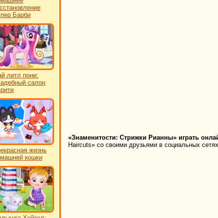
омашнее
сстановление
пер Барби
й литл пони:
адебный салон
рити
«Знаменитости: Стрижки Рианны» играть онла
Haircuts» со своими друзьями в социальных сетях
екрасная жизнь
машней кошки
лышка Хейзел: