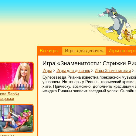
Все игры
Игры для девочек
Игры по пер
Игра «Знаменитости: Стрижки Р
Игры
>
Игры для девочек
>
Игры Знаменитости
>
Суперзвезда Рианна известна прекрасной музыко
узнаваем. Но теперь у Рианны творческий кризис,
хите. Прическу, возможно, дополнить красивыми 
имиджа Рианны зависит звездный успех. Онлайн и
кла Барби
скраски