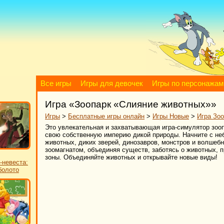
Все игры
Игры для девочек
Игры по персонажам
Игра «Зоопарк «Слияние животных»»
Игры
>
Бесплатные игры онлайн
>
Игры Новые
>
Игра Зо
Это увлекательная и захватывающая игра-симулятор зоопа
свою собственную империю дикой природы. Начните с неб
животных, диких зверей, динозавров, монстров и волшебн
зоомагнатом, объединяя существ, заботясь о животных, 
зоны. Объединяйте животных и открывайте новые виды!
-невеста:
болото