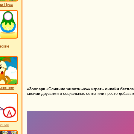
ни-Пуха
еские
ивотное
«Зоопарк «Слияние животных»» играть онлайн беспла
своими друзьями в социальных сетях или просто добавьте
чения