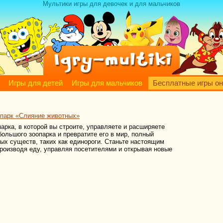
Мультики игры для девочек и для мальчиков
Игры для детей
Игры для мальчиков
Бесплатные игры о
опарк «Слияние животных»
рка, в которой вы строите, управляете и расширяете
ольшого зоопарка и превратите его в мир, полный
ых существ, таких как единороги. Станьте настоящим
производя еду, управляя посетителями и открывая новые