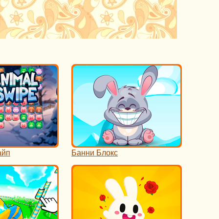
айп
Банни Блокс