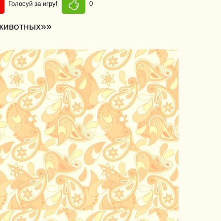
Голосуй за игру!
0
 животных»»