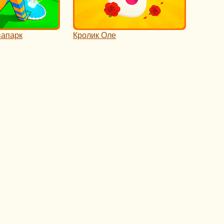
вапарк
Кролик Оле