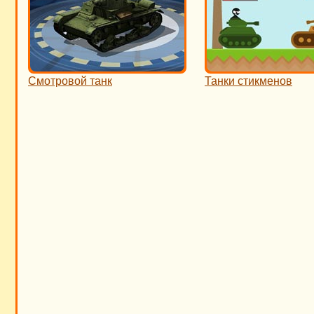
Смотровой танк
Танки стикменов