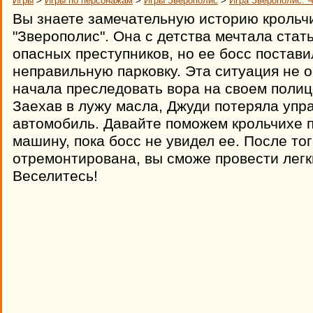
Игры
>
Игры по персонажам
>
Игры Зверополис
>
Игра Зверополис: 
Вы знаете замечательную историю крольчи
"Зверополис". Она с детства мечтала стат
опасных преступников, но ее босс постав
неправильную парковку. Эта ситуация не 
начала преследовать вора на своем полиц
Заехав в лужу масла, Джуди потеряла упр
автомобиль. Давайте поможем крольчихе 
машину, пока босс не увидел ее. После то
отремонтирована, вы сможе провести легки
Веселитесь!