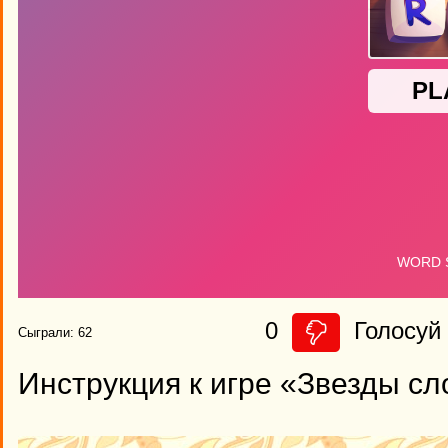
0
Голосуй 
Сыграли: 62
Инструкция к игре «Звезды сл