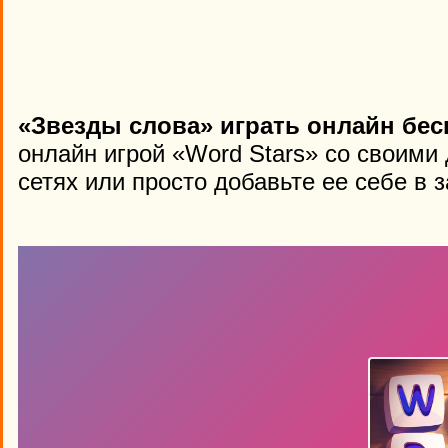
«Звезды слова» играть онлайн бес
онлайн игрой «Word Stars» со своими
сетях или просто добавьте ее себе в 