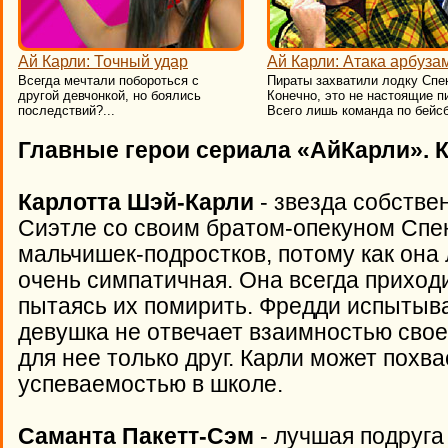
Ай Карли: Точный удар
Ай Карли: Атака арбуза
Всегда мечтали побороться с
Пираты захватили лодку Спе
другой девчонкой, но боялись
Конечно, это не настоящие п
последствий?...
Всего лишь команда по бейсб
Главные герои сериала «АйКарли». К
Карлотта Шэй-Карли
- звезда собстве
Сиэтле со своим братом-опекуном Спен
мальчишек-подростков, потому как она 
очень симпатичная. Она всегда приход
пытаясь их помирить. Фредди испытывае
девушка не отвечает взаимностью свое
для нее только друг. Карли может похв
успеваемостью в школе.
Саманта Пакетт-Сэм
- лучшая подруга