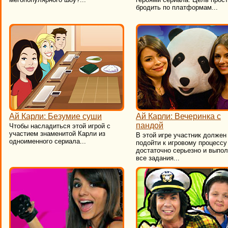
бродить по платформам...
Ай Карли: Безумие суши
Ай Карли: Вечеринка с
пандой
Чтобы насладиться этой игрой с
участием знаменитой Карли из
В этой игре участник должен
одноименного сериала...
подойти к игровому процессу
достаточно серьезно и выпо
все задания...