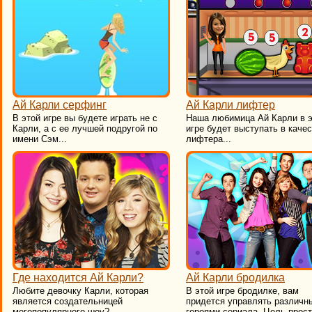
Ай Карли серфинг
Ай Карли лифтер
В этой игре вы будете играть не с
Наша любимица Ай Карли в 
Карли, а с ее лучшей подругой по
игре будет выступать в каче
имени Сэм...
лифтера...
Где находится Ай Карли?
Ай Карли бродилка
Любите девочку Карли, которая
В этой игре бродилке, вам
является создательницей
придется управлять различн
мегопопулярного шоу?...
героями сериала. Цель прост