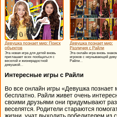
Девушка познает мир: Поиск
Девушка познает мир:
объектов
Различия с Райли
Эта новая игра для детей вновь
Эта онлайн игра вновь знако
приглашает всех пообщаться с
игроков с неунывающей дев
веселой и жизнерадостной
Райли...
девушкой...
Интересные игры с Райли
Во все онлайн игры «Девушка познает 
бесплатно. Райли живет очень интерес
своими друзьями они придумывают раз
веселятся. Родители стараются помогат
жизни, учат выходить победителем из 