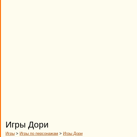
Игры Дори
Игры
>
Игры по персонажам
>
Игры Дори