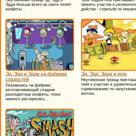
Эдди больше всего на свете любят
принять участие в увлекате
конфеты...
действе - стрельбе по мишеня
Эд, Эдд и Эдди на фабрике
Эд, Эдд, Эдди и юла
сладостей
Неугомонная троица приглаш
тебя к участию в удивительн
Оказавшись на фабрике,
соревнованиях по запускани
изготавливающей сладкие
волчка...
разноцветные конфеты, тезки
немного растерялись...