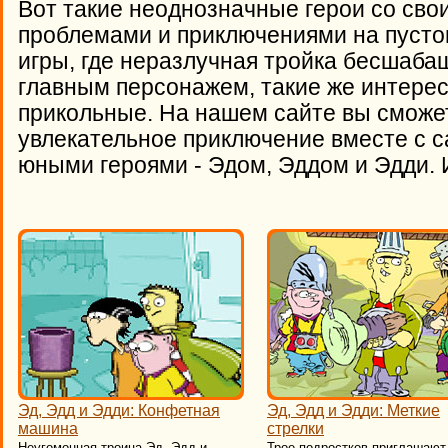
Вот такие неоднозначные герои со св
проблемами и приключениями на пуст
игры, где неразлучная тройка бесшаба
главным персонажем, такие же интерес
прикольные. На нашем сайте вы сможет
увлекательное приключение вместе с
юными героями - Эдом, Эддом и Эдди. 
Эд, Эдд и Эдди: Конфетная
Эд, Эдд и Эдди: Меткие
машина
стрелки
Неугомонная троица Эд, Эдд и
Трое подростков приглашают