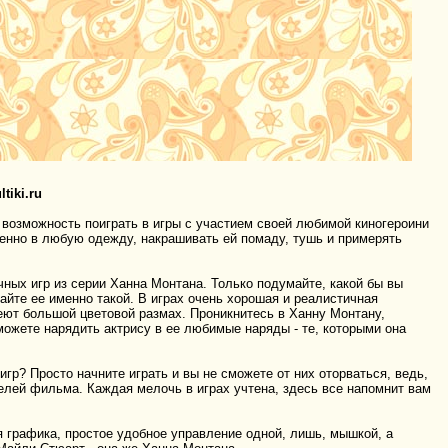
tiki.ru
 возможность поиграть в игры с участием своей любимой киногероини
нно в любую одежду, накрашивать ей помаду, тушь и примерять
чных игр из серии Ханна Монтана. Только подумайте, какой бы вы
йте ее именно такой. В играх очень хорошая и реалистичная
еют большой цветовой размах. Проникнитесь в Ханну Монтану,
ожете нарядить актрису в ее любимые наряды - те, которыми она
гр? Просто начните играть и вы не сможете от них оторваться, ведь,
елей фильма. Каждая мелочь в играх учтена, здесь все напомнит вам
я графика, простое удобное управление одной, лишь, мышкой, а