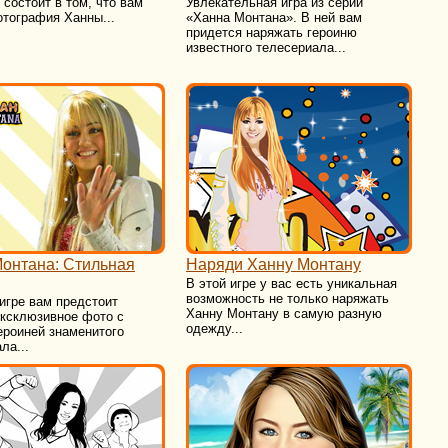
 состоит в том, что вам
Увлекательная игра из серии
тография Ханны...
«Ханна Монтана». В ней вам
придется наряжать героиню
известного телесериала...
онтана: Стильная
Наряди Ханну Монтану
В этой игре у вас есть уникальная
возможность не только наряжать
игре вам предстоит
Ханну Монтану в самую разную
эксклюзивное фото с
одежду...
ероиней знаменитого
ла...