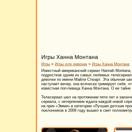
Игры Ханна Монтана
Игры
>
Игры для девочек
>
Игры Ханна Монтана
Известный американский сериал Hannah Montana, 
подростков одним из самых любимых телесериало
девочки по имени Майли Стюарт. Эта обычная шко
наступает вечер, она всячески гримирует себя, чт
известная поп-певица Ханна Монтана. О ее тайне
Телесериал шел на протяжении пяти лет и законч
сериала, с нетерпением ждала каждой новой сери
на приз «Эмми» в категории «Лучшая детская прог
поклонников в 2009 году вышел в свет полномет