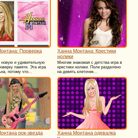
онтана: Проверка
Ханна Монтана: Крестики
нолики
в новую и удивительную
Многим знакомая с детства игра в
роверку памяти. Эта игра
крестики нолики. Поле разделено
на, потому что...
на девять клеточек...
онтана рок-звезда
Ханна Монтана одевалка