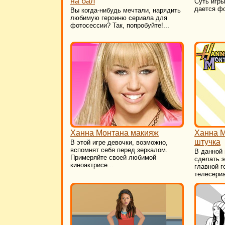
на бал
Суть игры
дается фо
Вы когда-нибудь мечтали, нарядить
любимую героиню сериала для
фотосессии? Так, попробуйте!...
Ханна Монтана макияж
Ханна М
штучка
В этой игре девочки, возможно,
вспомнят себя перед зеркалом.
В данной 
Примеряйте своей любимой
сделать 
киноактрисе...
главной г
телесериа