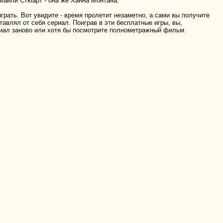
Майли Стюарт - она же Ханна Монтана.
играть. Вот увидите - время пролетит незаметно, а сами вы получите
тавлял от себя сериал. Поиграв в эти бесплатные игры, вы,
риал заново или хотя бы посмотрите полнометражный фильм.