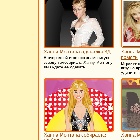
Ханна Монтана одевалка 3Д
Ханна М
памяти
В очередной игре про знаменитую
звезду телесериала Ханну Монтану
Мграйте 
вы будете ее одевать...
игру на п
удивитель
Ханна Монтана собирается
Ханна М