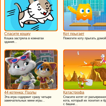
Спасите кошку
Кот прыгает
Кошка застряла в комнатах
​Помогите коту прыгать домой.
здания...
44 котенка: Пазлы
Катастрофа
Эта игра содержит сразу четыре
​Спасите котят от разъяренно
замечательных мини игры...
кота, который их похитил и б
с башни...