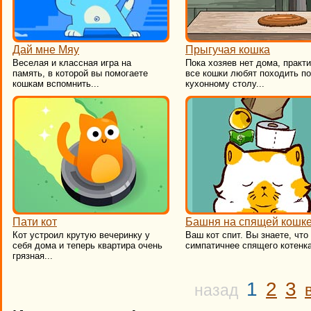
Дай мне Мяу
Прыгучая кошка
Веселая и классная игра на
Пока хозяев нет дома, практ
память, в которой вы помогаете
все кошки любят походить по
кошкам вспомнить...
кухонному столу...
Пати кот
Башня на спящей кошк
Кот устроил крутую вечеринку у
Ваш кот спит. Вы знаете, что
себя дома и теперь квартира очень
симпатичнее спящего котенка
грязная...
1
2
3
назад