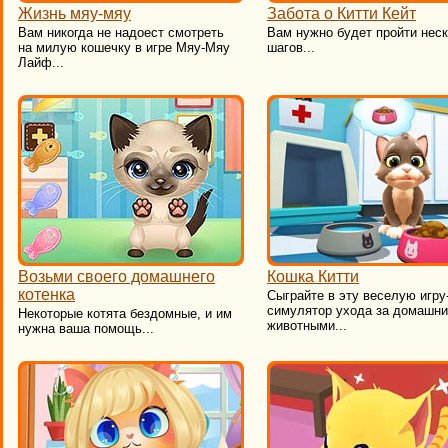
Жизнь мяу-мяу
Забота о Китти Кейт
​Вам никогда не надоест смотреть
Вам нужно будет пройти нес
на милую кошечку в игре Мяу-Мяу
шагов...
Лайф...
Возьми своего домашнего
Кошка Китти
котенка
Сыграйте в эту веселую игру
симулятор ухода за домашн
Некоторые котята бездомные, и им
животными...
нужна ваша помощь...