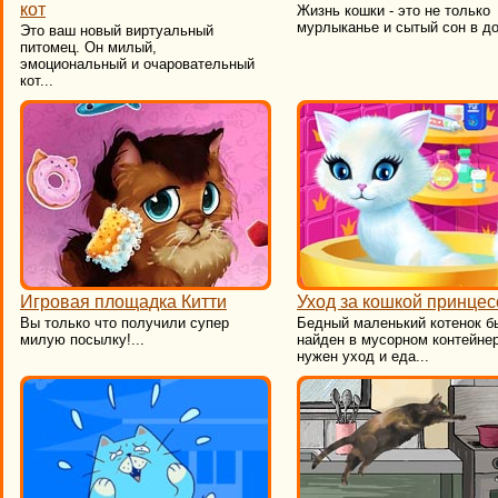
кот
Жизнь кошки - это не только
мурлыканье и сытый сон в до
Это ваш новый виртуальный
питомец. Он милый,
эмоциональный и очаровательный
кот...
Игровая площадка Китти
Уход за кошкой принцес
​Вы только что получили супер
Бедный маленький котенок б
милую посылку!...
найден в мусорном контейнер
нужен уход и еда...