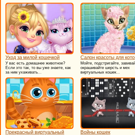
Уход за милой кошечкой
Салон красоты для кото
У вас есть домашнее животное?
Мойте, подстригайте, завива
Если это так, то вы уже знаете, как
окрашивайте шерсть и мех
за ним ухаживать...
виртуальных кошек...
Прекрасный виртуальный
Войны кошек