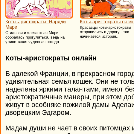
Коты-аристократы: Наряди
Коты-аристократы пазл
Мари
Красавцы коты-аристократы
отправились в дорогу - так
Стильная и элегантная Мари
начинается история...
собралась прогуляться, ведь на
улице такая чудесная погода...
Коты-аристократы
онлайн
В далекой Франции, в прекрасном горо
удивительная семья кошек. Они не толь
наделены яркими талантами, имеют бе
аристократичные манеры, при этом до
живут в особняке пожилой дамы Адела
дворецким Эдгаром.
Мадам души не чает в своих питомцах 