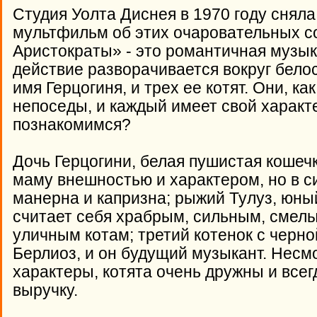
Студия Уолта Диснея в 1970 году снял
мультфильм об этих очаровательных с
Аристократы» - это романтичная музык
действие разворачивается вокруг бело
имя Герцогиня, и трех ее котят. Они, к
непоседы, и каждый имеет свой характ
познакомимся?
Дочь Герцогини, белая пушистая кошеч
маму внешностью и характером, но в с
манерна и капризна; рыжий Тулуз, юны
считает себя храбрым, сильным, смел
уличным котам; третий котенок с черно
Берлиоз, и он будущий музыкант. Несмо
характеры, котята очень дружны и всегд
выручку.