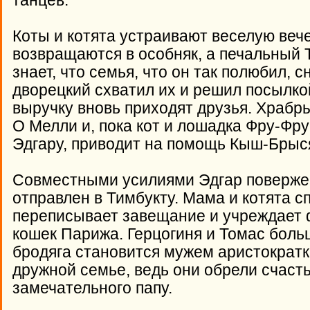
танцев.
Коты и котята устраивают веселую веч
возвращаются в особняк, а печальный Т
знает, что семья, что он так полюбил, 
дворецкий схватил их и решил посылкой
выручку вновь приходят друзья. Храб
О Мелли и, пока кот и лошадка Фру-Фр
Эдгару, приводит на помощь Кыш-Брыся 
Совместными усилиями Эдгар повержен
отправлен в Тимбукту. Мама и котята 
переписывает завещание и учреждает 
кошек Парижа. Герцогиня и Томас больш
бродяга становится мужем аристократки
дружной семье, ведь они обрели счасть
замечательного папу.