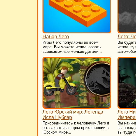
Набор Лего
Лего: Ч
Игры Лего популярны во всем
Вы будет
мире. Вы можете использовать
использу
всевозможные мелкие детали...
автомобил
Лего Юрский мир: Легенда
Лего Ни
Исла Нублар
Импери
Присоединитесь к человечку Лего в
Вы начина
его захватывающем приключении в
вы находи
Юрском мире...
вы туда п