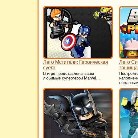
Лего Мстители: Героическая
Лего Си
суета
защища
В игре представлены ваши
Постройт
любимые супергерои Marvel...
наполнен
пожарными