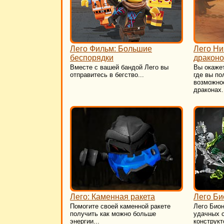
Лего Фильм: Большие
Лего Ни
беспорядки
дракон
Вместе с вашей бандой Лего вы
Вы окажет
отправитесь в бегство...
где вы по
возможнос
драконах.
Лего: Каменная ракета
Лего Би
Помогите своей каменной ракете
​Лего Био
получить как можно больше
удачных 
энергии...
конструкт