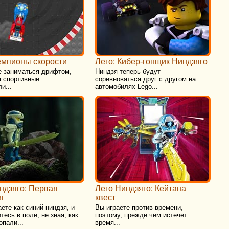
емпионы скорости
Лего: Кибер-гонщик Ниндзяго
е заниматься дрифтом,
Ниндзя теперь будут
я спортивные
соревноваться друг с другом на
и...
автомобилях Lego...
ндзяго: Первая
Лего Ниндзяго: Кейтана
я
квест
ете как синий ниндзя, и
Вы играете против времени,
тесь в поле, не зная, как
поэтому, прежде чем истечет
опали...
время...