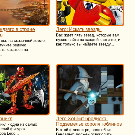
ндзяго в стране
Лего: Искать звезды
ов
Вас ждет пять звезд, которые вам
нужно найти на каждой картинке, и
есь на сказочной земле,
как только вы найдете звезду...
лучите редкую
ть кататься на
..
оникл
Лего Хоббит бродилка:
Подземелье короля гоблинов
никл - одна из самых
серий фигурок
В этой флеш игре, волшебник
ора Lego...
Гендальф должен освободить