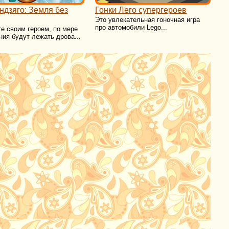
ндзяго: Земля без
Гонки Лего супергероев
Это увлекательная гоночная игра
про автомобили Lego...
е своим героем, по мере
ия будут лежать дрова...