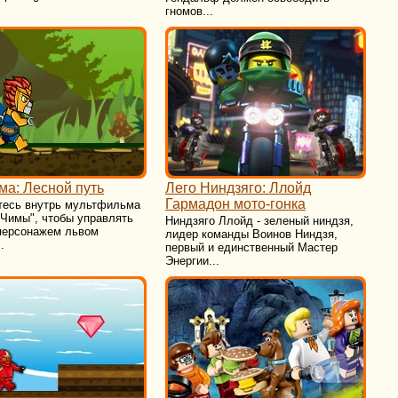
гномов...
ма: Лесной путь
Лего Ниндзяго: Ллойд
Гармадон мото-гонка
тесь внутрь мультфильма
 Чимы", чтобы управлять
Ниндзяго Ллойд - зеленый ниндзя,
персонажем львом
лидер команды Воинов Ниндзя,
.
первый и единственный Мастер
Энергии...