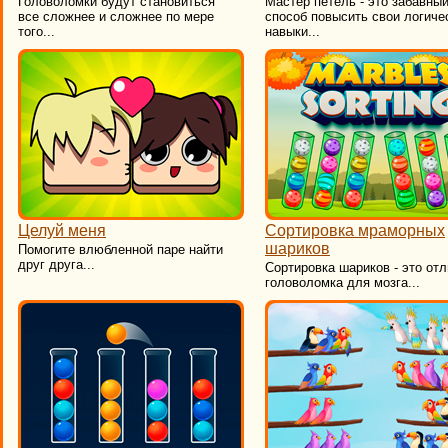
​Головоломки будут становиться
Мастер петель - это забавны
все сложнее и сложнее по мере
способ повысить свои логиче
того...
навыки...
Целуй меня
Сортировка мраморных
шариков
Помогите влюбленной паре найти
друг друга...
​Сортировка шариков - это от
головоломка для мозга...