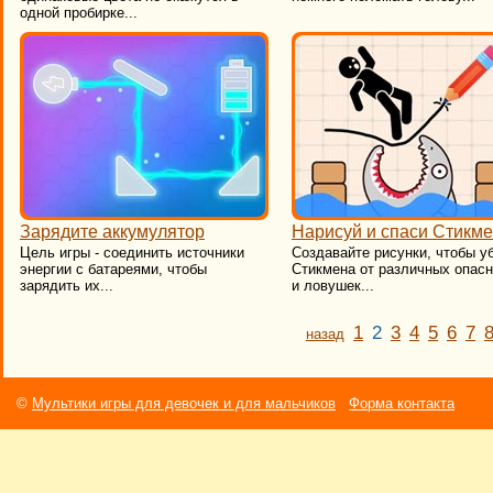
одной пробирке...
Зарядите аккумулятор
Нарисуй и спаси Стикм
​Цель игры - соединить источники
​Создавайте рисунки, чтобы у
энергии с батареями, чтобы
Стикмена от различных опас
зарядить их...
и ловушек...
1
2
3
4
5
6
7
назад
©
Мультики игры для девочек и для мальчиков
Форма контакта