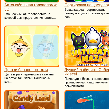
Автомобильная головоломка
Сортировка по цвету во
3D
Ваша задача - сортировать
цветную воду в стакане до те
Это необычная головоломка, в
пор...
которой вам предстоит испытать...
Прятки бананового кота
Лучший лабиринт! Собе
их все!
​Цель игры - перемещать стаканы
на сетке так, чтобы Банановый
Присоединяйтесь к невероят
кот...
приключению, наполненному
лабиринтами...