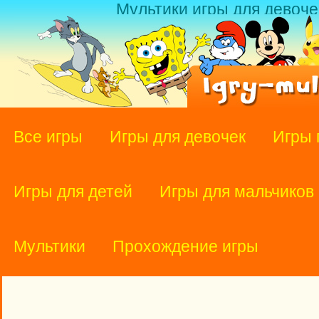
Мультики игры для девоче
Все игры
Игры для девочек
Игры 
Игры для детей
Игры для мальчиков
Мультики
Прохождение игры