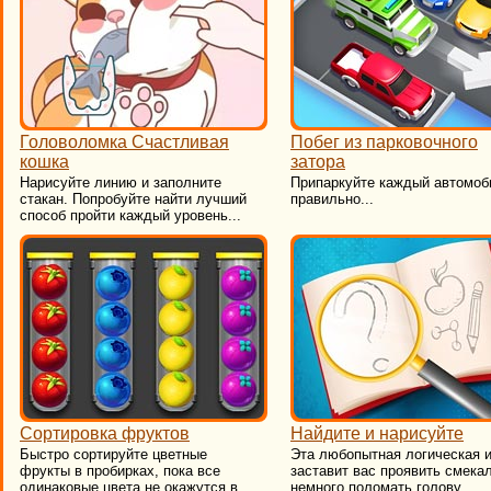
Головоломка Счастливая
Побег из парковочного
кошка
затора
Нарисуйте линию и заполните
​Припаркуйте каждый автомоб
стакан. Попробуйте найти лучший
правильно...
способ пройти каждый уровень...
Сортировка фруктов
Найдите и нарисуйте
Быстро сортируйте цветные
​Эта любопытная логическая 
фрукты в пробирках, пока все
заставит вас проявить смекал
одинаковые цвета не окажутся в
немного поломать голову...