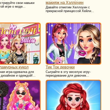
макияж на Хэллоуин
стрируйте свои навыки
той игре о моде...
Давайте отметим Хеллоуин с
прекрасной принцессой Хейли...
ламурных кукол
Тик Ток девочки
ная игра-одевалка для
Сыграйте в эту веселую игру-
 дизайном и одеждой!...
переодевание для девочек...