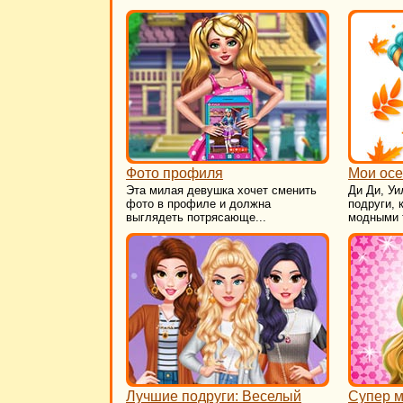
Фото профиля
Мои осе
Эта милая девушка хочет сменить
Ди Ди, Уи
фото в профиле и должна
подруги,
выглядеть потрясающе...
модными 
Лучшие подруги: Веселый
Супер м