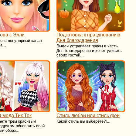
това с Элли
Подготовка к празднованию
Дня благодарения
чень популярный канал
а...
Эмили устраивает прием в честь
Дня Благодарения и хочет удивить
своих гостей...
 мода Тик Ток
Стиль любви или стиль феи
аете трем красивым
Какой стиль вы выберете?!...
одругам обновлять свой
й образ...