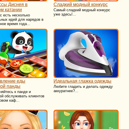
ссы Диснея в
Сладкий модный конкурс
м катании
Самый сладкий модный конкурс
уже здесь!...
с есть несколько
ьных идей для нарядов в
ное время года...
овление еды
Идеальная глажка одежды
кой панды
Любите гладить и делать одежду
аккуратнее?...
яйтесь к панде и
ей обслуживать клиентов
овом каф...