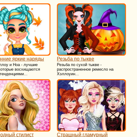
нние яркие наряды
Резьба по тыкве
ллоу и Ноа - лучшие
Резьба по сухой тыкве -
 которые восхищаются
распространенное ремесло на
тенденциями...
Хэллоуин...
одный стилист
Страшный гламурный