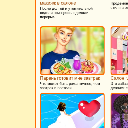
макияж в салоне
Продемон
стиля в э
После долгой и утомительной
недели принцессы сделали
перерыв...
Парень готовит мне завтрак
Салон г
​Что может быть романтичнее, чем
Это забав
завтрак в постели...
девочек с