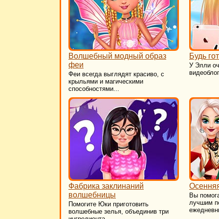
Волшебный модный образ
Будь го
феи
У Элли о
видеоблог
Феи всегда выглядят красиво, с
крыльями и магическими
способностями...
Фабрика заклинаний
Осенняя
волшебницы
Вы помог
лучшим п
Помогите Юки приготовить
ежедневны
волшебные зелья, объединив три
ингредиента...