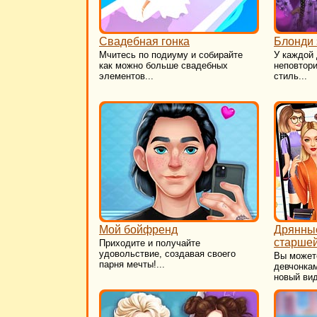
Свадебная гонка
Блонди 
Мчитесь по подиуму и собирайте
У каждой
как можно больше свадебных
неповтори
элементов...
стиль...
Мой бойфренд
Дрянные
старшей
Приходите и получайте
удовольствие, создавая своего
Вы может
парня мечты!...
девчонкам
новый вид