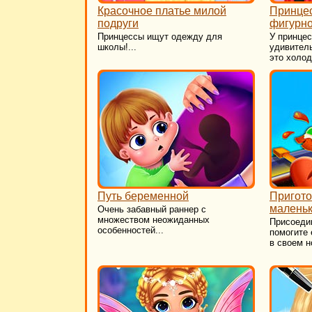
Красочное платье милой
Принце
подруги
фигурно
Принцессы ищут одежду для
У принцес
школы!...
удивител
это холод
Путь беременной
Пригот
малень
Очень забавный раннер с
множеством неожиданных
Присоедин
особенностей...
помогите 
в своем н