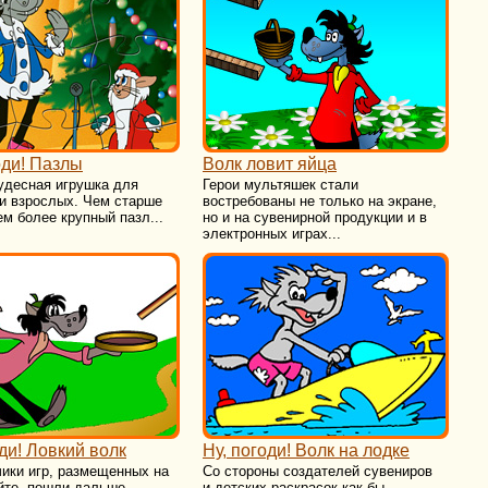
оди! Пазлы
Волк ловит яйца
удесная игрушка для
Герои мультяшек стали
и взрослых. Чем старше
востребованы не только на экране,
м более крупный пазл...
но и на сувенирной продукции и в
электронных играх...
оди! Ловкий волк
Ну, погоди! Волк на лодке
ики игр, размещенных на
Со стороны создателей сувениров
йте, пошли дальше
и детских раскрасок как бы