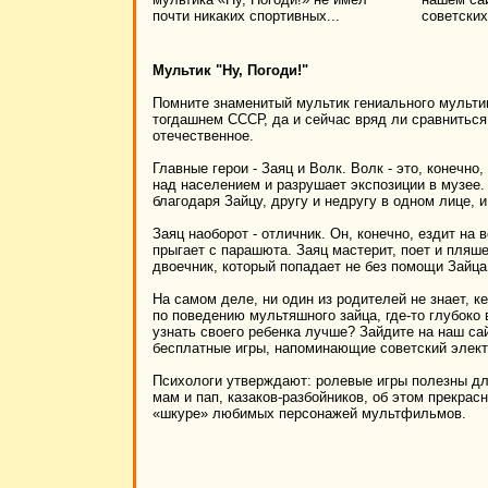
почти никаких спортивных...
советских
Мультик "Ну, Погоди!"
Помните знаменитый мультик гениального мульти
тогдашнем СССР, да и сейчас вряд ли сравниться
отечественное.
Главные герои - Заяц и Волк. Волк - это, конечно
над населением и разрушает экспозиции в музее.
благодаря Зайцу, другу и недругу в одном лице, 
Заяц наоборот - отличник. Он, конечно, ездит на
прыгает с парашюта. Заяц мастерит, поет и пляше
двоечник, который попадает не без помощи Зайца
На самом деле, ни один из родителей не знает, 
по поведению мультяшного зайца, где-то глубоко 
узнать своего ребенка лучше? Зайдите на наш с
бесплатные игры, напоминающие советский электр
Психологи утверждают: ролевые игры полезны для
мам и пап, казаков-разбойников, об этом прекра
«шкуре» любимых персонажей мультфильмов.