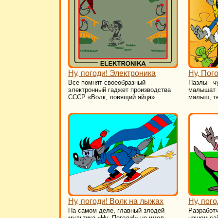
Ну, погоди! Электроника
Ну, Пог
Все помнят своеобразный
Пазлы - ч
электронный гаджет производства
малышат 
СССР «Волк, ловящий яйца»...
малыш, те
Ну, погоди! Волк на лыжах
Ну, пог
На самом деле, главный злодей
Разработч
мультика «Ну, Погоди!» не имел
нашем са