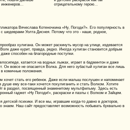
 инженеров...
отрицательному герою...
пликатора Вячеслава Котеночкина «Ну, Погоди?». Его популярность в
 с шедеврами Уолта Диснея. Потому что это - наше, родное,
, прообраз хулигана. Он может раскинуть мусор на улице, издевается
 Волк даже курит, правда, редко. Иногда хулиган становится добрым
и даже способен на благородные поступки.
 велосипеде, катается на водных лыжах, играет в бадминтон и даже
т. Он вовсе не опасается Волка. Для него зубастый хулиган все лишь
 в комичные положения.
кем хочет стать его ребенок. Даже если малыш послушен и напоминает
в душе ему все-таки хочется похулиганить и стать Волком. Хотите
айт в раздел, посвященный знаменитому мультфильму. Здесь есть
онный гаджет «Ну Погоди!», раскраски и пазлы с Волком и Зайцем.
 детской психики. И все мы, игравшие когда-то давно в докторов,
сно знаем. Наш сайт предоставляет возможность побывать буквально в