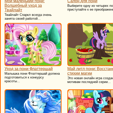
Мой маленький пони:
Салон для пони
Волшебный уход за
Выберите одну из четырех по
приступайте к ее преображен
Твайлайт
Твайлайт Спаркл всегда очень
занята своей работой...
Уход за пони Флаттершай
Май литл пони: Восстан
cтихии магии
Малышка пони Флаттершай должна
подготовиться к конкурсу
Это новая онлайн игра созда
красоты...
мотивам последней серии...