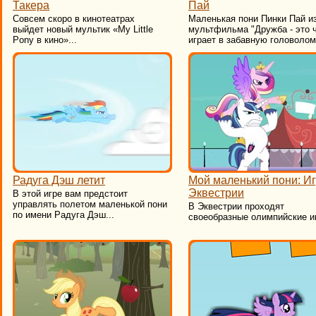
Такера
Пай
Совсем скоро в кинотеатрах
Маленькая пони Пинки Пай и
выйдет новый мультик «My Little
мультфильма "Дружба - это 
Pony в кино»...
играет в забавную головоломк
Радуга Дэш летит
Мой маленький пони: И
Эквестрии
В этой игре вам предстоит
управлять полетом маленькой пони
В Эквестрии проходят
по имени Радуга Дэш...
своеобразные олимпийские иг