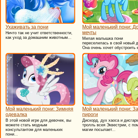
Ухаживать за пони
Мой маленький пони: Д
мечты
Ничто так не учит ответственности,
как уход за домашним животным...
Милая малышка пони
переселилась в свой новый 
Она очень хочет обустроить е
Мой маленький пони: Зимняя
Мой маленький пони: З
одевалка
пироги
В этой новой игре для девочек, вы
Дискорд, дух хаоса и дисгар
можете стать модным
тролль всея Эквестрии, с п
консультантом для маленьких
магии посылает...
пони...