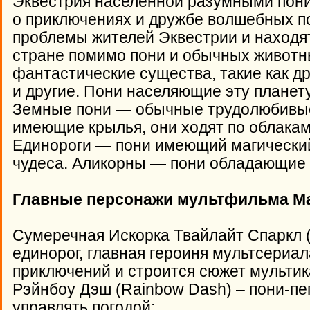
Эквестрия населенной разумными пон
о приключениях и дружбе волшебных п
проблемы жителей Эквестрии и находят
стране помимо пони и обычных животн
фантастические существа, такие как д
и другие. Пони населяющие эту планету
Земные пони — обычные трудолюбивые
имеющие крылья, они ходят по облакам
Единороги — пони имеющий магический
чудеса. Аликорны — пони обладающие 
Главные персонажи мультфильма Ма
Сумеречная Искорка Твайлайт Спаркл (Tw
единорог, главная героиня мультсериала
приключений и строится сюжет мультик
Рэйнбоу Дэш (Rainbow Dash) – пони-пе
управлять погодой;