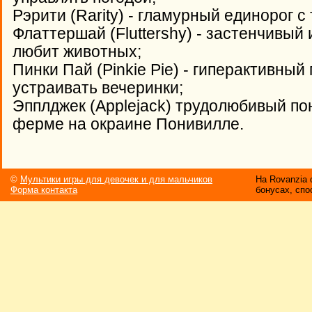
Рэрити (Rarity) - гламурный единорог с
Флаттершай (Fluttershy) - застенчивый 
любит животных;
Пинки Пай (Pinkie Pie) - гиперактивный
устраивать вечеринки;
Эпплджек (Applejack) трудолюбивый п
ферме на окраине Понивилле.
©
Мультики игры для девочек и для мальчиков
На Rovanzia
Форма контакта
бонусах, спо