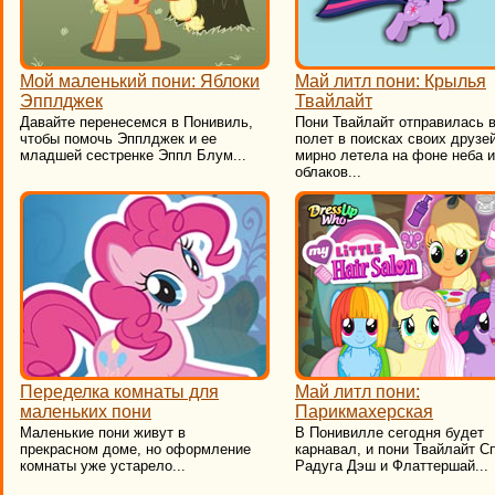
Мой маленький пони: Яблоки
Май литл пони: Крылья
Эпплджек
Твайлайт
Давайте перенесемся в Понивиль,
Пони Твайлайт отправилась 
чтобы помочь Эпплджек и ее
полет в поисках своих друзе
младшей сестренке Эппл Блум...
мирно летела на фоне неба и
облаков...
Переделка комнаты для
Май литл пони:
маленьких пони
Парикмахерская
Маленькие пони живут в
В Понивилле сегодня будет
прекрасном доме, но оформление
карнавал, и пони Твайлайт С
комнаты уже устарело...
Радуга Дэш и Флаттершай...