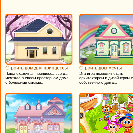
Строить дом для принцессы
Строить дом мечты
Наша сказочная принцесса всегда
Эта игра позволит стать
мечтала о своем просторном доме
архитектором и дизайнером с
с большими окнами...
собственного дома...