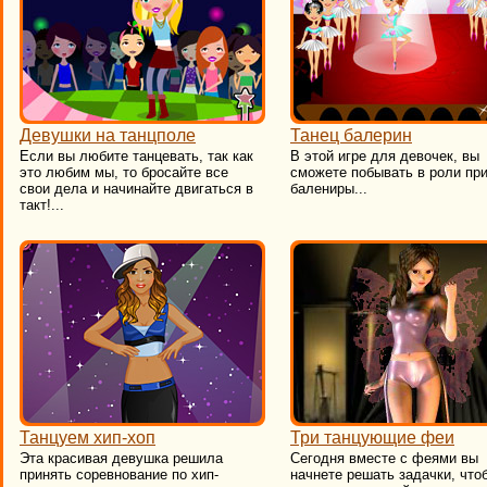
Девушки на танцполе
Танец балерин
Если вы любите танцевать, так как
В этой игре для девочек, вы
это любим мы, то бросайте все
сможете побывать в роли пр
свои дела и начинайте двигаться в
балениры...
такт!...
Танцуем хип-хоп
Три танцующие феи
Эта красивая девушка решила
Сегодня вместе с феями вы
принять соревнование по хип-
начнете решать задачки, что