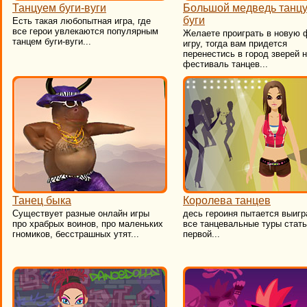
Танцуем буги-вуги
Большой медведь танцу
буги
Есть такая любопытная игра, где
все герои увлекаются популярным
Желаете проиграть в новую
танцем буги-вуги...
игру, тогда вам придется
перенестись в город зверей 
фестиваль танцев...
Танец быка
Королева танцев
Существует разные онлайн игры
десь героиня пытается выигр
про храбрых воинов, про маленьких
все танцевальные туры стать
гномиков, бесстрашных утят...
первой...