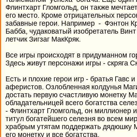
Флинтхарт Гломгольд, он также мечтает
его место. Кроме отрицательных персо
забавные герои. Например - Фэнтон К
Бабба, чудаковатый изобретатель Вин
летчик Зигзаг МакКряк.
Все игры происходят в придуманном го
Здесь живут персонажи игры - скряга Ск
Есть и плохие герои игр - братья Гавс 
аферистов. Озлобленная колдунья Магик
достать первую счастливую монетку Ма
обладательницей всего богатства селе
- Флинтхарт Гломгольд, он миллионер и
титул богатейшего селезня во всем мир
храбрым утятам поддержать дядюшку М
его монетку и все богатства.