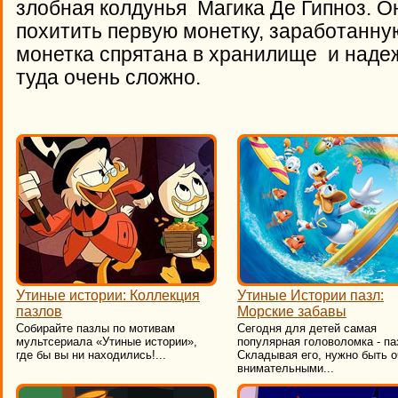
злобная колдунья Магика Де Гипноз. О
похитить первую монетку, заработанн
монетка спрятана в хранилище и надеж
туда очень сложно.
Утиные истории: Коллекция
Утиные Истории пазл:
пазлов
Морские забавы
Собирайте пазлы по мотивам
Сегодня для детей самая
мультсериала «Утиные истории»,
популярная головоломка - па
где бы вы ни находились!...
Складывая его, нужно быть 
внимательными...