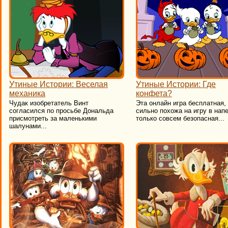
Утиные Истории: Веселая
Утиные Истории: Где
механика
конфета?
Чудак изобретатель Винт
Эта онлайн игра бесплатная,
согласился по просьбе Дональда
сильно похожа на игру в напе
присмотреть за маленькими
только совсем безопасная...
шалунами...