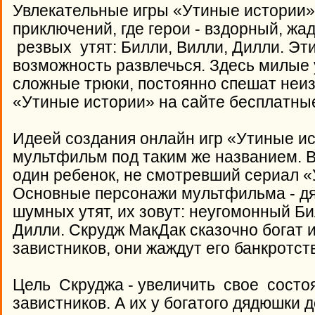
Увлекательные игры «Утиные истории» 
приключений, где герои - вздорный, жа
резвых утят: Билли, Вилли, Дилли. Эти
возможность развлечься. Здесь милые
сложные трюки, постоянно спешат неиз
«Утиные истории» на сайте бесплатны
Идеей создания онлайн игр «Утиные и
мультфильм под таким же названием. В
один ребенок, не смотревший сериал «
Основные персонажи мультфильма - д
шумных утят, их зовут: неугомонный Б
Дилли. Скрудж МакДак сказочно богат и
завистников, они жаждут его банкротст
Цель Скруджа - увеличить свое состоя
завистников. А их у богатого дядюшки д