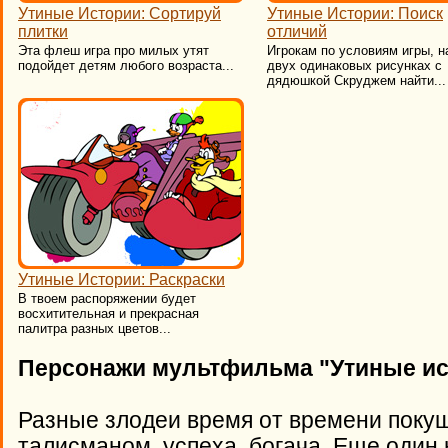
Утиные Истории: Сортируй
Утиные Истории: Поиск
плитки
отличий
Эта флеш игра про милых утят
Игрокам по условиям игры, н
подойдет детям любого возраста...
двух одинаковых рисунках с
дядюшкой Скруджем найти...
Утиные Истории: Раскраски
В твоем распоряжении будет
восхитительная и прекрасная
палитра разных цветов...
Персонажи мультфильма "Утиные ист
Разные злодеи время от времени покуш
талисманом успеха богача. Еще один 