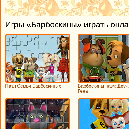
Игры «Барбоскины» играть онл
Пазл Семья Барбоскиных
Барбоскины пазл: Друж
Гена