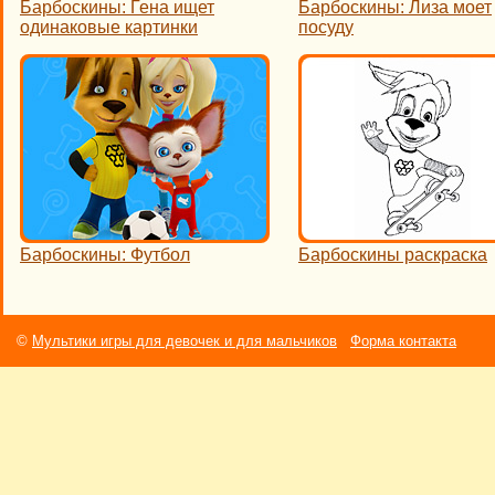
Барбоскины: Гена ищет
Барбоскины: Лиза моет
одинаковые картинки
посуду
Барбоскины: Футбол
Барбоскины раскраска
©
Мультики игры для девочек и для мальчиков
Форма контакта