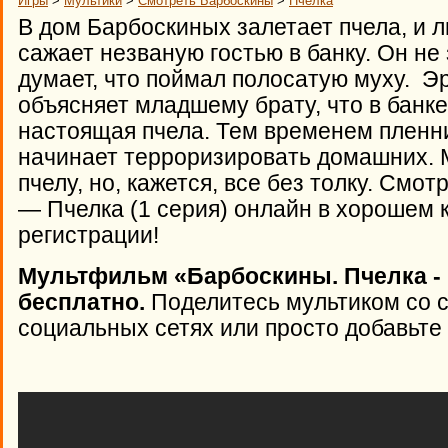
Игры
>
Мультики
>
Смотреть Барбоскины
>
Пчелка
В дом Барбоскиных залетает пчела, и
сажает незваную гостью в банку. Он не 
думает, что поймал полосатую муху. 
объясняет младшему брату, что в банке
настоящая пчела. Тем временем пленни
начинает терроризировать домашних.
пчелу, но, кажется, все без толку. См
— Пчелка (1 серия) онлайн в хорошем 
регистрации!
Мультфильм «Барбоскины. Пчелка - 
бесплатно.
Поделитесь мультиком со 
социальных сетях или просто добавьте 